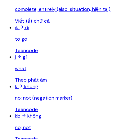
complete; entirely (also: situation, hiện tại)
Viết tắt chữ cái
ik
đi
to go
Teencode
j
gì
what
Theo phát âm
k
không
no; not (negation marker)
Teencode
kb
không
no; not
Teencode