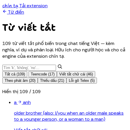
chín tạ
Tải extension
Từ điển
Từ viết tắt
109 từ viết tắt phổ biến trong chat tiếng Việt — kèm
nghĩa, ví dụ và phân loại. Hữu ích cho người học và cho cả
engine của extension chín tạ.
Tất cả (109)
Teencode (17)
Viết tắt chữ cái (46)
Theo phát âm (20)
Thiếu dấu (21)
Lỗi gõ Telex (5)
Hiển thị 109 / 109
a
anh
older brother (also: I/you when an older male speaks
to a younger person, or a woman to a man)