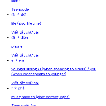
kiện)
Teencode
đs
đời
life (also: lifetime)
Viết tắt chữ cái
đt
điện
phone
Viết tắt chữ cái
e
em
younger sibling / I (when speaking to elders) / you
(when older speaks to younger)
Viết tắt chữ cái
f
phải
must; have to (also: correct; right)
Theo phát âm