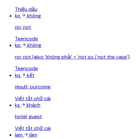
Thiếu dấu
ko
không
no; not
Teencode
kp
không
no; not (also: 'không phải' = 'not so / not the case')
Teencode
kq
kết
result; outcome
Viết tắt chữ cái
ks
khách
hotel; guest
Viết tắt chữ cái
lam
làm