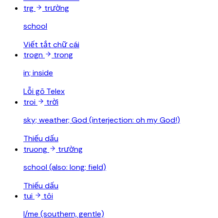
trg
trường
school
Viết tắt chữ cái
trogn
trong
in; inside
Lỗi gõ Telex
troi
trời
sky; weather; God (interjection: oh my God!)
Thiếu dấu
truong
trường
school (also: long; field)
Thiếu dấu
tui
tôi
I/me (southern, gentle)