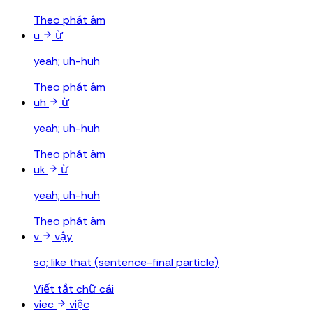
Theo phát âm
u
ừ
yeah; uh-huh
Theo phát âm
uh
ừ
yeah; uh-huh
Theo phát âm
uk
ừ
yeah; uh-huh
Theo phát âm
v
vậy
so; like that (sentence-final particle)
Viết tắt chữ cái
viec
việc