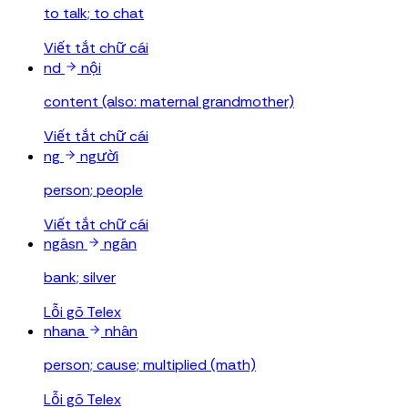
to talk; to chat
Viết tắt chữ cái
nd
nội
content (also: maternal grandmother)
Viết tắt chữ cái
ng
người
person; people
Viết tắt chữ cái
ngâsn
ngân
bank; silver
Lỗi gõ Telex
nhana
nhân
person; cause; multiplied (math)
Lỗi gõ Telex