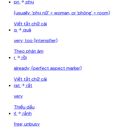
pn
phụ
(usually: 'phụ nữ' = woman, or 'phòng' = room)
Viết tắt chữ cái
q
quá
very; too (intensifier)
Theo phát âm
r
rồi
already; (perfect aspect marker)
Viết tắt chữ cái
rat
rất
very
Thiếu dấu
rl
rảnh
free; unbusy