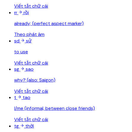
Viết tắt chữ cái
rr
rồi
already; (perfect aspect marker)
Theo phát âm
sd
sử
to use
Viết tắt chữ cái
sg
sao
why? (also: Saigon)
Viết tắt chữ cái
t
tao
I/me (informal, between close friends)
Viết tắt chữ cái
tg
thời