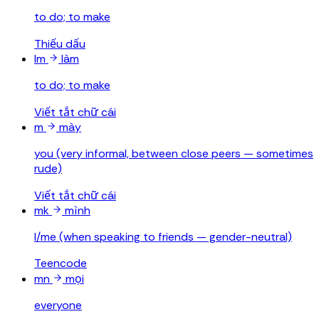
to do; to make
Thiếu dấu
lm
làm
to do; to make
Viết tắt chữ cái
m
mày
you (very informal, between close peers — sometimes
rude)
Viết tắt chữ cái
mk
mình
I/me (when speaking to friends — gender-neutral)
Teencode
mn
mọi
everyone