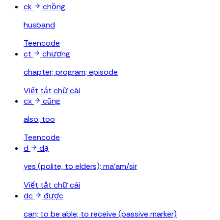
ck
chồng
husband
Teencode
ct
chương
chapter; program; episode
Viết tắt chữ cái
cx
cũng
also; too
Teencode
d
dạ
yes (polite, to elders); ma'am/sir
Viết tắt chữ cái
dc
được
can; to be able; to receive (passive marker)