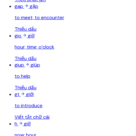
gap
gặp
to meet; to encounter
Thiếu dấu
gio
giờ
hour; time; o'clock
Thiếu dấu
giup
giúp
to help
Thiếu dấu
gt
giới
to introduce
Viết tắt chữ cái
h
giờ
now; hour