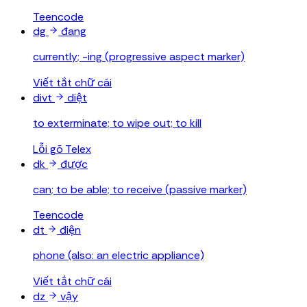
Teencode
dg
đang
currently; -ing (progressive aspect marker)
Viết tắt chữ cái
divt
diệt
to exterminate; to wipe out; to kill
Lỗi gõ Telex
dk
được
can; to be able; to receive (passive marker)
Teencode
dt
điện
phone (also: an electric appliance)
Viết tắt chữ cái
dz
vậy