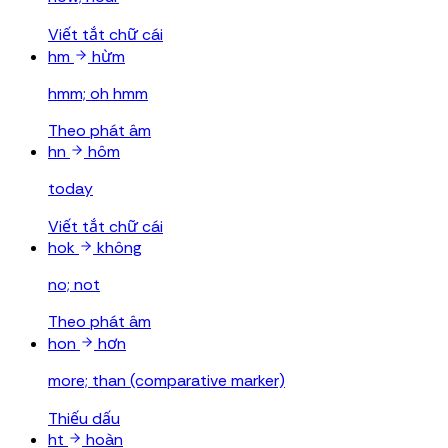
Viết tắt chữ cái
hm
hừm
hmm; oh hmm
Theo phát âm
hn
hôm
today
Viết tắt chữ cái
hok
không
no; not
Theo phát âm
hon
hơn
more; than (comparative marker)
Thiếu dấu
ht
hoàn