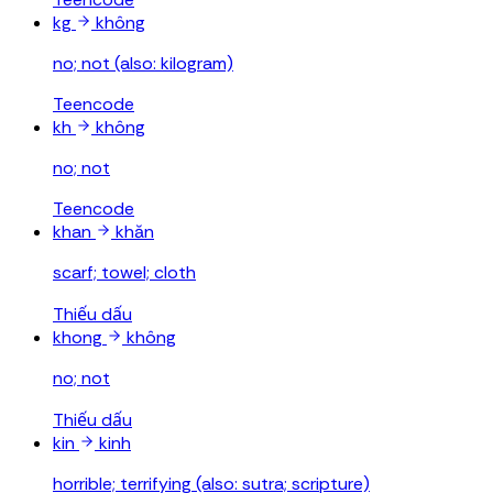
kg
không
no; not (also: kilogram)
Teencode
kh
không
no; not
Teencode
khan
khăn
scarf; towel; cloth
Thiếu dấu
khong
không
no; not
Thiếu dấu
kin
kinh
horrible; terrifying (also: sutra; scripture)