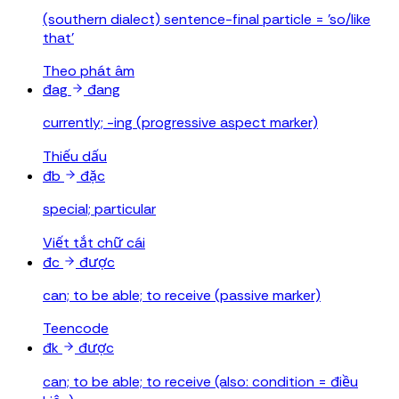
(southern dialect) sentence-final particle = 'so/like
that'
Theo phát âm
đag
đang
currently; -ing (progressive aspect marker)
Thiếu dấu
đb
đặc
special; particular
Viết tắt chữ cái
đc
được
can; to be able; to receive (passive marker)
Teencode
đk
được
can; to be able; to receive (also: condition = điều