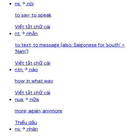
ns
nói
to say; to speak
Viết tắt chữ cái
nt
nhắn
to text; to message (also: Saigonese for 'south' =
'Nam')
Viết tắt chữ cái
ntn
nào
how; in what way
Viết tắt chữ cái
nua
nữa
more; again; anymore
Thiếu dấu
nv
nhân