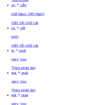
vn
vẫn
still (also: Việt Nam)
Viết tắt chữ cái
vs
với
with
Viết tắt chữ cái
w
quá
very; too
Theo phát âm
wa
quá
very; too
Theo phát âm
wá
quá
very; too