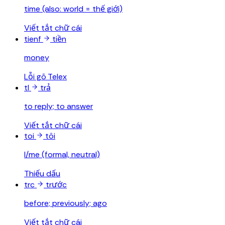
time (also: world = thế giới)
Viết tắt chữ cái
tienf
tiền
money
Lỗi gõ Telex
tl
trả
to reply; to answer
Viết tắt chữ cái
toi
tôi
I/me (formal, neutral)
Thiếu dấu
trc
trước
before; previously; ago
Viết tắt chữ cái