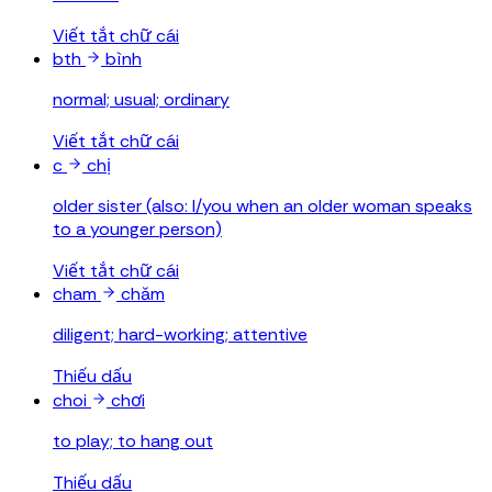
Viết tắt chữ cái
bth
bình
normal; usual; ordinary
Viết tắt chữ cái
c
chị
older sister (also: I/you when an older woman speaks
to a younger person)
Viết tắt chữ cái
cham
chăm
diligent; hard-working; attentive
Thiếu dấu
choi
chơi
to play; to hang out
Thiếu dấu