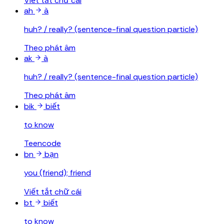
Viết tắt chữ cái
ah
à
huh? / really? (sentence-final question particle)
Theo phát âm
ak
à
huh? / really? (sentence-final question particle)
Theo phát âm
bik
biết
to know
Teencode
bn
bạn
you (friend); friend
Viết tắt chữ cái
bt
biết
to know