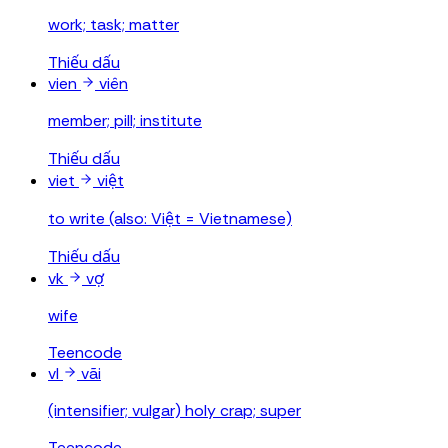
work; task; matter
Thiếu dấu
vien
viên
member; pill; institute
Thiếu dấu
viet
việt
to write (also: Việt = Vietnamese)
Thiếu dấu
vk
vợ
wife
Teencode
vl
vãi
(intensifier; vulgar) holy crap; super
Teencode