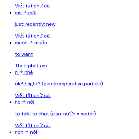
Viết tắt chữ cái
ms
mới
just; recently; new
Viết tắt chữ cái
muón
muốn
to want
Theo phát âm
n
nhé
ok? / right? (gentle imperative particle)
Viết tắt chữ cái
nc
nói
to talk; to chat (also: nước = water)
Viết tắt chữ cái
nch
nói